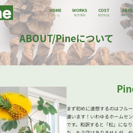
HOME
WORKS
COST
ABO
ホーム
制作事例
制作料金
Pineに
ABOUT/Pineについて
Pi
まず初めに連想するのはフルー
違います！いわゆるホームセン
です。和訳すると「松」になり
た。もう店はありませんが、や