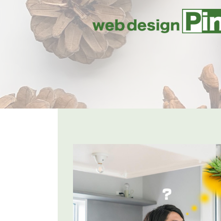
コ
ナ
ン
ビ
テ
ゲ
ン
ー
ツ
シ
へ
ョ
ス
ン
キ
に
ッ
移
プ
動