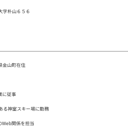
町大字朴山６５６
県金山町在住
業に従事
にある神室スキー場に勤務
Seal のWeb関係を担当