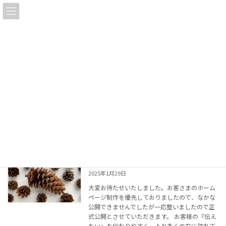
コ
ナ
ン
ビ
テ
ゲ
ン
ー
ツ
シ
Information
へ
ョ
ス
ン
キ
に
ッ
移
プ
動
2025年1月
正式公開！
Information
2025年1月29日
大変お待たせいたしました。お客さまのホーム
ページ制作を優先しておりましたので、なかな
公開できませんでしたが一応整いましたので正
式公開とさせていただきます。 お客様の『伝え
たい』を伝わりやすく、より多くの方に訪れて